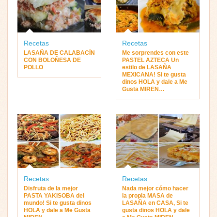
Recetas
Recetas
LASAÑA DE CALABACÍN
Me sorprendes con este
CON BOLOÑESA DE
PASTEL AZTECA Un
POLLO
estilo de LASAÑA
MEXICANA! Si te gusta
dinos HOLA y dale a Me
Gusta MIREN…
Recetas
Recetas
Disfruta de la mejor
Nada mejor cómo hacer
PASTA YAKISOBA del
la propia MASA de
mundo! Si te gusta dinos
LASAÑA en CASA, Si te
HOLA y dale a Me Gusta
gusta dinos HOLA y dale