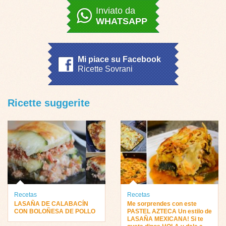
Inviato da
WHATSAPP
Mi piace su Facebook
Ricette Sovrani
Ricette suggerite
Recetas
Recetas
LASAÑA DE CALABACÍN
Me sorprendes con este
CON BOLOÑESA DE POLLO
PASTEL AZTECA Un estilo de
LASAÑA MEXICANA! Si te