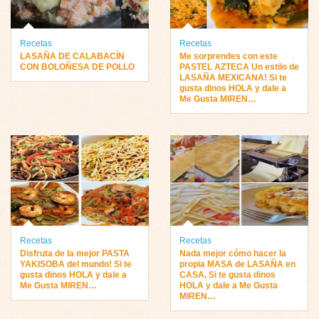
Recetas
Recetas
LASAÑA DE CALABACÍN
Me sorprendes con este
CON BOLOÑESA DE POLLO
PASTEL AZTECA Un estilo de
LASAÑA MEXICANA! Si te
gusta dinos HOLA y dale a
Me Gusta MIREN…
Recetas
Recetas
Disfruta de la mejor PASTA
Nada mejor cómo hacer la
YAKISOBA del mundo! Si te
propia MASA de LASAÑA en
gusta dinos HOLA y dale a
CASA, Si te gusta dinos
Me Gusta MIREN…
HOLA y dale a Me Gusta
MIREN…