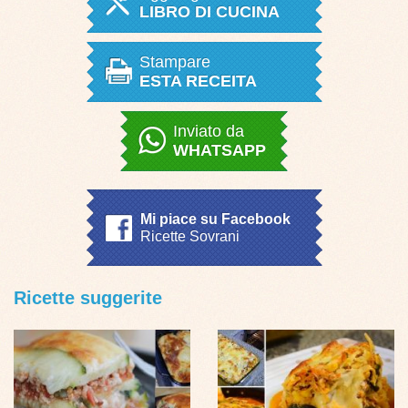
LIBRO DI CUCINA
Stampare
ESTA RECEITA
Inviato da
WHATSAPP
Mi piace su Facebook
Ricette Sovrani
Ricette suggerite