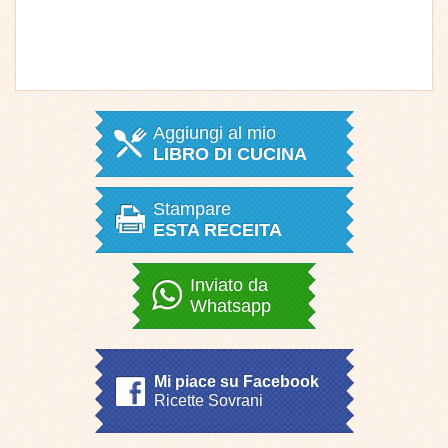
Aggiungi al mio
LIBRO DI CUCINA
Stampare
ESTA RECEITA
Inviato da
Whatsapp
Mi piace su Facebook
Ricette Sovrani