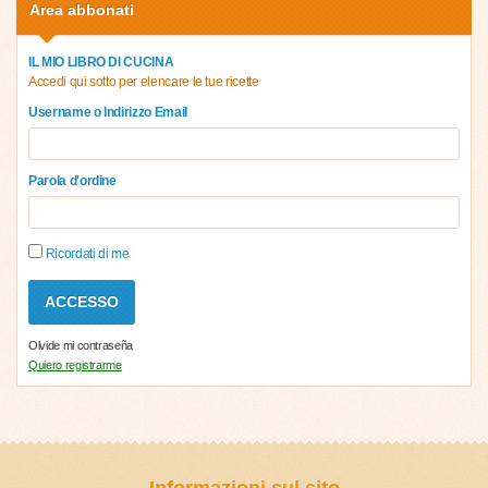
Area abbonati
IL MIO LIBRO DI CUCINA
Accedi qui sotto per elencare le tue ricette
Username o Indirizzo Email
Parola d'ordine
Ricordati di me
Olvide mi contraseña
Quiero registrarme
Informazioni sul sito