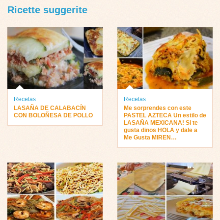
Ricette suggerite
Recetas
Recetas
LASAÑA DE CALABACÍN
Me sorprendes con este
CON BOLOÑESA DE POLLO
PASTEL AZTECA Un estilo de
LASAÑA MEXICANA! Si te
gusta dinos HOLA y dale a
Me Gusta MIREN…