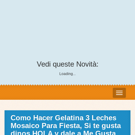
Vedi queste Novità:
Loading...
Como Hacer Gelatina 3 Leches
Mosaico Para Fiesta, Si te gusta
dinos HOLA y dale a Me Gusta