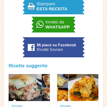
Stampare
ESTA RECEITA
Inviato da
WHATSAPP
Mi piace su Facebook
Ricette Sovrani
Ricette suggerite
Recetas
Recetas