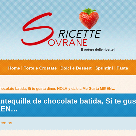
Il potere delle ricette!
Home
Torte e Crostate
Dolci e Dessert
Spuntini
Pasta
ocolate batida, Si te gusta dinos HOLA y dale a Me Gusta MIREN…
equilla de chocolate batida, Si te gus
IREN…
ecetas