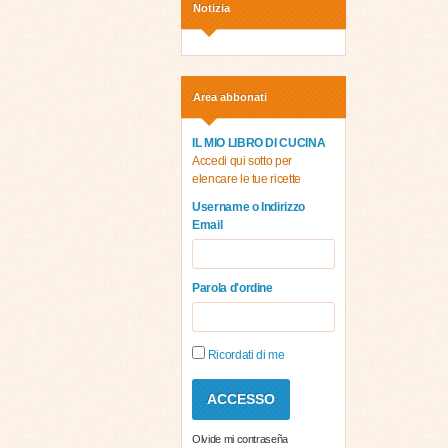
Notizia
Area abbonati
IL MIO LIBRO DI CUCINA
Accedi qui sotto per
elencare le tue ricette
Username o Indirizzo
Email
Parola d'ordine
Ricordati di me
Olvide mi contraseña