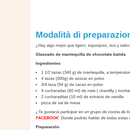
Modalità di preparazi
¿Hay algo mejor que ligero, esponjoso, rico y sab
Glaseado de mantequilla de chocolate batida
Ingredientes
1 1/2
tazas
(340 g) de mantequilla, a temperatu
4
tazas
(500g) de azúcar en polvo
3/4
taza
(94 g) de cacao en polvo
4
cucharadas
(60 ml) de nata ( chantilly ) mon
2
cucharaditas
(10 ml) de extracto de vainilla
pizca de sal de mesa
¿Te gustaría participar en un grupo de cocina de l
FACEBOOK
. Donde podrás hablar de todas estas
Preparación