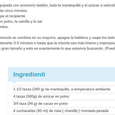
quipada con accesorio batidor, bata la mantequilla y el azúcar a veloci
te cinco minutos.
e el recipiente.
olvo, la vainilla y la sal.
undos.
mezcla se combina en su mayoría, apague la batidora y raspe los lados
a durante 3-5 minutos o hasta que la mezcla sea más liviana y esponjos
de gran tamaño y esto es exactamente lo que estamos buscando. (Puede
Ingredienti
1 1/2 tazas (340 g) de mantequilla, a temperatura ambiente
4 tazas (500g) de azúcar en polvo
3/4 taza (94 g) de cacao en polvo
4 cucharadas (60 ml) de nata ( chantilly ) montada pesada