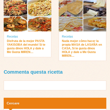
Recetas
Recetas
Disfruta de la mejor PASTA
Nada mejor cómo hacer la
YAKISOBA del mundo! Si te
propia MASA de LASAÑA en
gusta dinos HOLA y dale a
CASA, Si te gusta dinos
Me Gusta MIREN…
HOLA y dale a Me Gusta
MIREN…
Commenta questa ricetta
Cercare