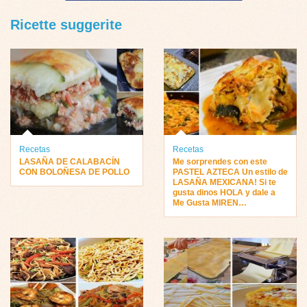
Ricette suggerite
Recetas
Recetas
LASAÑA DE CALABACÍN
Me sorprendes con este
CON BOLOÑESA DE POLLO
PASTEL AZTECA Un estilo de
LASAÑA MEXICANA! Si te
gusta dinos HOLA y dale a
Me Gusta MIREN…