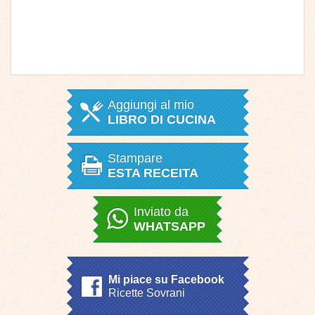
Aggiungi al mio
LIBRO DI CUCINA
Stampare
ESTA RECEITA
Inviato da
WHATSAPP
Mi piace su Facebook
Ricette Sovrani