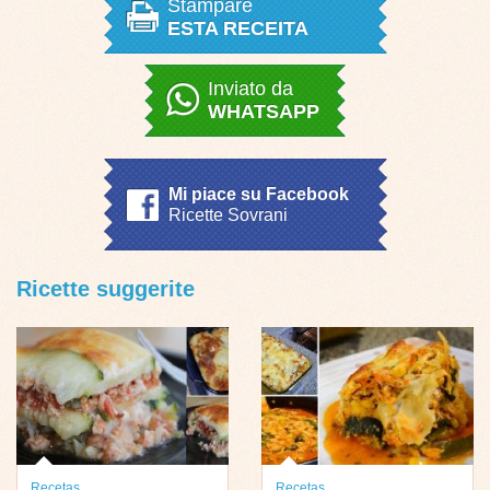
Stampare
ESTA RECEITA
Inviato da
WHATSAPP
Mi piace su Facebook
Ricette Sovrani
Ricette suggerite
Recetas
Recetas