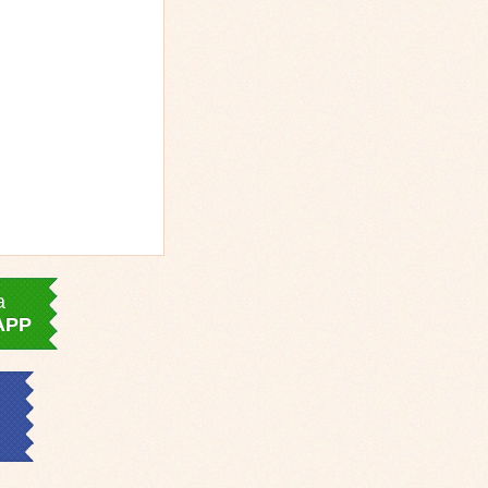
a
APP