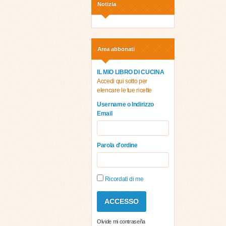
Notizia
Area abbonati
IL MIO LIBRO DI CUCINA
Accedi qui sotto per
elencare le tue ricette
Username o Indirizzo
Email
Parola d'ordine
Ricordati di me
Olvide mi contraseña