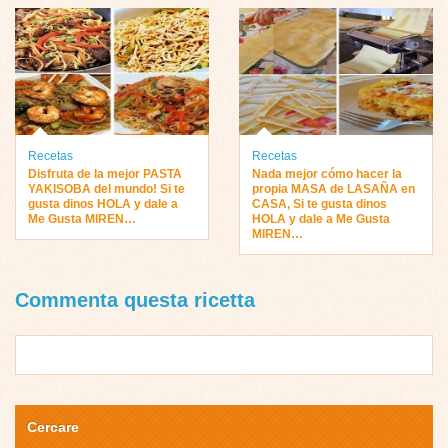
Recetas
Recetas
Disfruta de la mejor PASTA
Nada mejor cómo hacer la
YAKISOBA del mundo! Si te
propia MASA de LASAÑA en
gusta dinos HOLA y dale a
CASA, Si te gusta dinos
Me Gusta MIREN…
HOLA y dale a Me Gusta
MIREN…
Commenta questa ricetta
Cercare