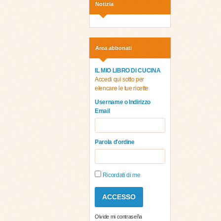
Notizia
Area abbonati
IL MIO LIBRO DI CUCINA
Accedi qui sotto per
elencare le tue ricette
Username o Indirizzo
Email
Parola d'ordine
Ricordati di me
Olvide mi contraseña