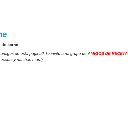
one
s
de
carne
…
s amigos de esta página? Te invito a mi grupo de
AMIGOS DE RECETA
 recetas y muchas más.
?