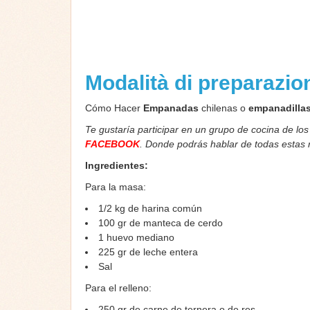
Modalità di preparazi
Cómo Hacer
Empanadas
chilenas o
empanadilla
Te gustaría participar en un grupo de cocina de lo
FACEBOOK
. Donde podrás hablar de todas estas
Ingredientes:
Para la masa:
1/2 kg de harina común
100 gr de manteca de cerdo
1 huevo mediano
225 gr de leche entera
Sal
Para el relleno:
250 gr de carne de ternera o de res