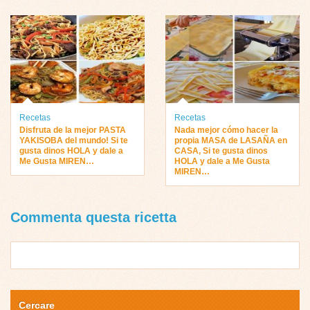
Recetas
Recetas
Disfruta de la mejor PASTA
Nada mejor cómo hacer la
YAKISOBA del mundo! Si te
propia MASA de LASAÑA en
gusta dinos HOLA y dale a
CASA, Si te gusta dinos
Me Gusta MIREN…
HOLA y dale a Me Gusta
MIREN…
Commenta questa ricetta
Cercare