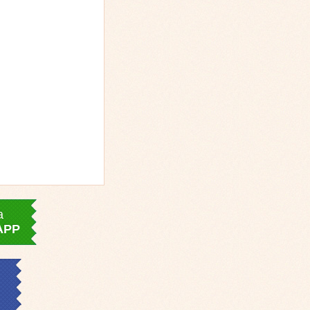
a
APP