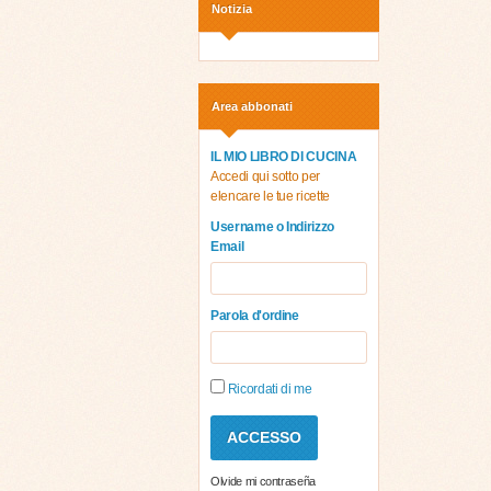
Notizia
Area abbonati
IL MIO LIBRO DI CUCINA
Accedi qui sotto per
elencare le tue ricette
Username o Indirizzo
Email
Parola d'ordine
Ricordati di me
Olvide mi contraseña