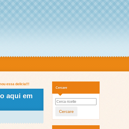
u essa delicia!!!
Cercare
go aqui em
Cercare