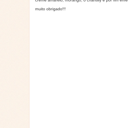
creme amarelo, morango, o chantilly e por fim en
muito obrigado!!!