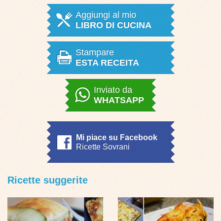
Aggiungi al mio
LIBRO DI CUCINA
Stampare
ESTA RECEITA
Inviato da
WHATSAPP
Mi piace su Facebook
Ricette Sovrani
Ricette suggerite