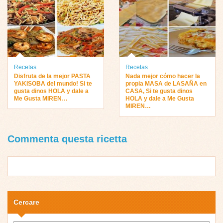
Recetas
Recetas
Disfruta de la mejor PASTA
Nada mejor cómo hacer la
YAKISOBA del mundo! Si te
propia MASA de LASAÑA en
gusta dinos HOLA y dale a
CASA, Si te gusta dinos
Me Gusta MIREN…
HOLA y dale a Me Gusta
MIREN…
Commenta questa ricetta
Cercare