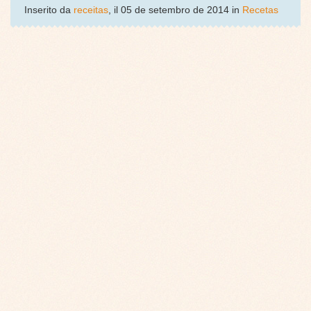
Inserito da
receitas
, il 05 de setembro de 2014 in
Recetas