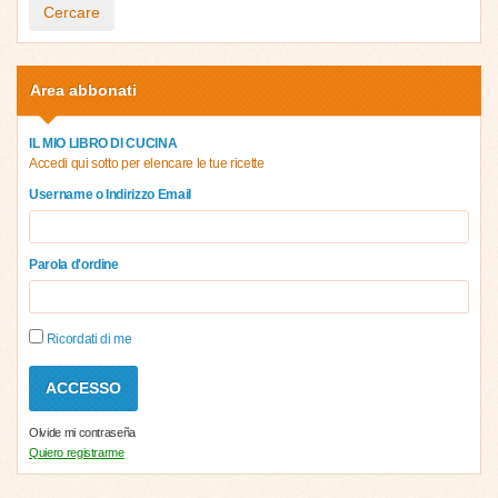
Cercare
Area abbonati
IL MIO LIBRO DI CUCINA
Accedi qui sotto per elencare le tue ricette
Username o Indirizzo Email
Parola d'ordine
Ricordati di me
Olvide mi contraseña
Quiero registrarme