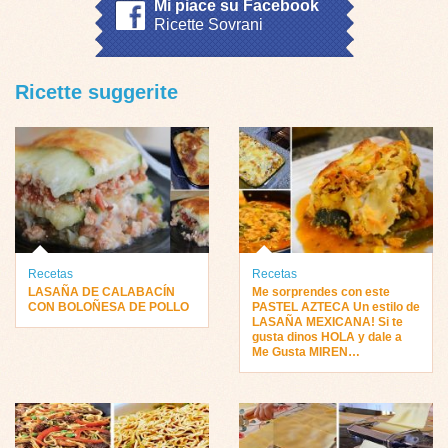
Mi piace su Facebook
Ricette Sovrani
Ricette suggerite
Recetas
Recetas
LASAÑA DE CALABACÍN
Me sorprendes con este
CON BOLOÑESA DE POLLO
PASTEL AZTECA Un estilo de
LASAÑA MEXICANA! Si te
gusta dinos HOLA y dale a
Me Gusta MIREN…