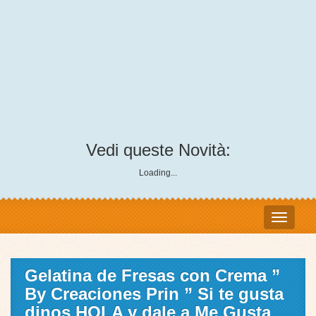
Vedi queste Novità:
Loading...
Gelatina de Fresas con Crema ”
By Creaciones Prin ” Si te gusta
dinos HOLA y dale a Me Gusta