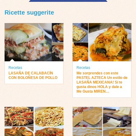
Ricette suggerite
Recetas
Recetas
LASAÑA DE CALABACÍN
Me sorprendes con este
CON BOLOÑESA DE POLLO
PASTEL AZTECA Un estilo de
LASAÑA MEXICANA! Si te
gusta dinos HOLA y dale a
Me Gusta MIREN…