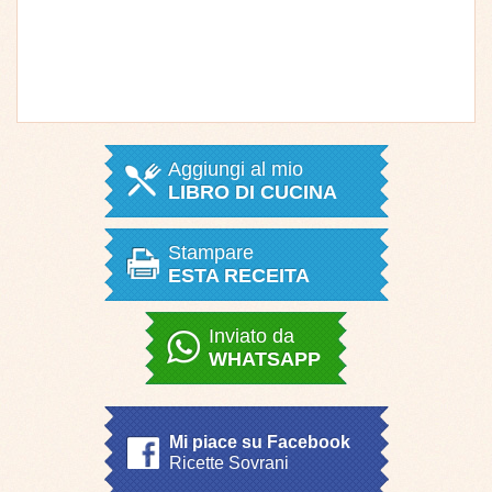
Aggiungi al mio
LIBRO DI CUCINA
Stampare
ESTA RECEITA
Inviato da
WHATSAPP
Mi piace su Facebook
Ricette Sovrani