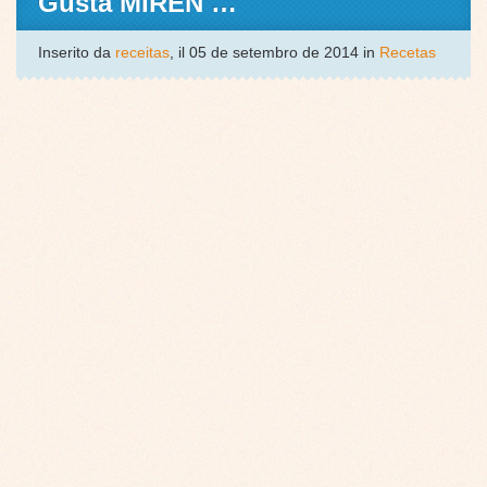
Gusta MIREN …
Inserito da
receitas
, il 05 de setembro de 2014 in
Recetas