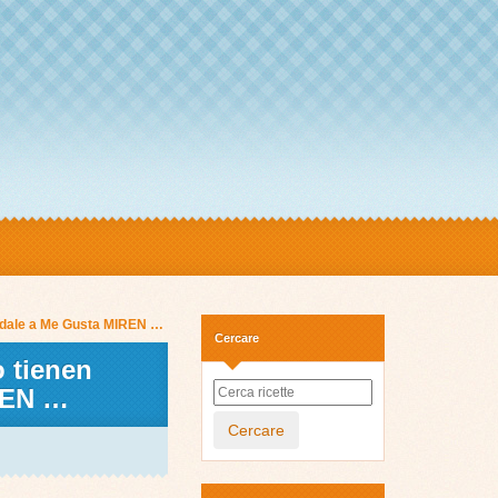
 y dale a Me Gusta MIREN …
Cercare
o tienen
IREN …
Cercare