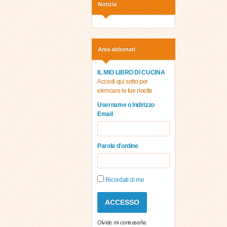
Notizia
Area abbonati
IL MIO LIBRO DI CUCINA
Accedi qui sotto per
elencare le tue ricette
Username o Indirizzo
Email
Parola d'ordine
Ricordati di me
Olvide mi contraseña