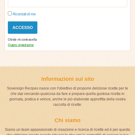
Ricordati di me
Olvide mi contraseña
Quiero registrarme
Informazioni sul sito
Sovereign Recipes nasce con l'obiettivo di proporre deliziose ricette per te
che stai cercando qualcosa da fare e prepara quella gustosa ricetta in
giornata, pratica e veloce, anche le più elaborate approfitta della nostra
raccolta di ricette.
Chi siamo
Siamo un team appassionato di creazione e ricerca di ricette ed è per questo
che abbiamo creato questo sito per te che ami la comodità di cercare la tua