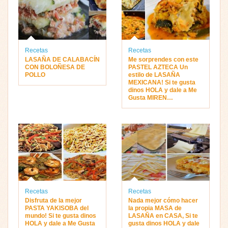
Recetas
Recetas
LASAÑA DE CALABACÍN
Me sorprendes con este
CON BOLOÑESA DE
PASTEL AZTECA Un
POLLO
estilo de LASAÑA
MEXICANA! Si te gusta
dinos HOLA y dale a Me
Gusta MIREN…
Recetas
Recetas
Disfruta de la mejor
Nada mejor cómo hacer
PASTA YAKISOBA del
la propia MASA de
mundo! Si te gusta dinos
LASAÑA en CASA, Si te
HOLA y dale a Me Gusta
gusta dinos HOLA y dale