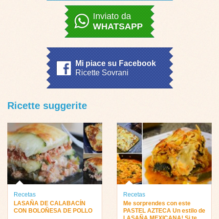
Inviato da
WHATSAPP
Mi piace su Facebook
Ricette Sovrani
Ricette suggerite
Recetas
Recetas
LASAÑA DE CALABACÍN
Me sorprendes con este
CON BOLOÑESA DE POLLO
PASTEL AZTECA Un estilo de
LASAÑA MEXICANA! Si te