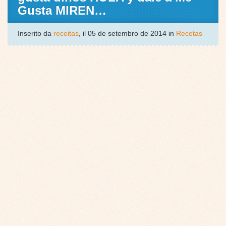
Gusta MIREN…
Inserito da
receitas
, il 05 de setembro de 2014 in
Recetas