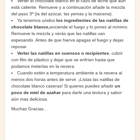
Verter el chocolate blanco en el cazo de leche que aún
está caliente. Remueve y a continuación añade la mezcla
del paso 3º (la del azúcar, las yemas y la maicena).
Ya tenemos unidos
los ingredientes de las natillas de
chocolate blanco,
enciende el fuego y lo pones al mínimo.
Remueve la mezcla y verás que las natillas van
espesando. Antes de que hierva apagas el fuego y dejas
reposar.
Verter las natillas en cuencos o recipientes
, cubrir
con film de plástico y dejar que se enfríen hasta que
podamos meterlas en la nevera.
Cuando estén a temperatura ambiente a la nevera al
menos dos horas antes de servir. ¡Listas las natillas de
chocolate blanco caseras! Si quieres puedes añadir
un
poco de miel de azahar
para darle una textura y sabor
aún mas deliciosa.
Muchas Gracias…