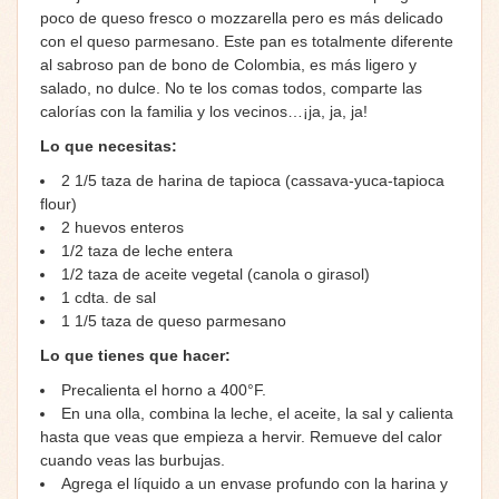
poco de queso fresco o mozzarella pero es más delicado
con el queso parmesano. Este pan es totalmente diferente
al sabroso pan de bono de Colombia, es más ligero y
salado, no dulce. No te los comas todos, comparte las
calorías con la familia y los vecinos…¡ja, ja, ja!
Lo que necesitas:
2 1/5 taza de harina de tapioca (cassava-yuca-tapioca
flour)
2 huevos enteros
1/2 taza de leche entera
1/2 taza de aceite vegetal (canola o girasol)
1 cdta. de sal
1 1/5 taza de queso parmesano
Lo que tienes que hacer:
Precalienta el horno a 400°F.
En una olla, combina la leche, el aceite, la sal y calienta
hasta que veas que empieza a hervir. Remueve del calor
cuando veas las burbujas.
Agrega el líquido a un envase profundo con la harina y