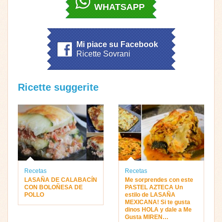
WHATSAPP
Mi piace su Facebook
Ricette Sovrani
Ricette suggerite
Recetas
Recetas
LASAÑA DE CALABACÍN
Me sorprendes con este
CON BOLOÑESA DE
PASTEL AZTECA Un
POLLO
estilo de LASAÑA
MEXICANA! Si te gusta
dinos HOLA y dale a Me
Gusta MIREN…