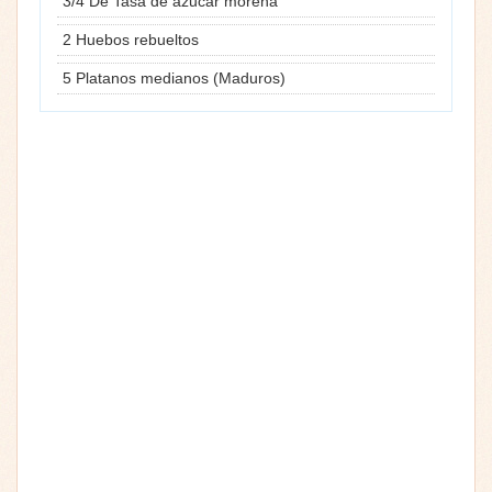
3/4 De Tasa de azucar morena
2 Huebos rebueltos
5 Platanos medianos (Maduros)