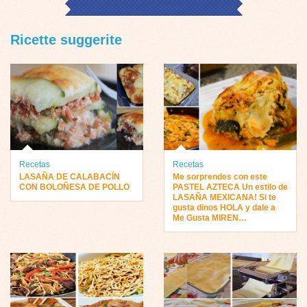
Ricette suggerite
Recetas
Recetas
LASAÑA DE CALABACÍN
Me sorprendes con este
CON BOLOÑESA DE POLLO
PASTEL AZTECA Un estilo de
LASAÑA MEXICANA! Si te
gusta dinos HOLA y dale a
Me Gusta MIREN…