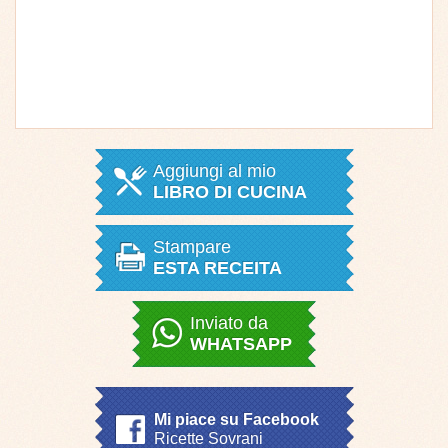
Aggiungi al mio
LIBRO DI CUCINA
Stampare
ESTA RECEITA
Inviato da
WHATSAPP
Mi piace su Facebook
Ricette Sovrani