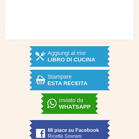
Aggiungi al mio
LIBRO DI CUCINA
Stampare
ESTA RECEITA
Inviato da
WHATSAPP
Mi piace su Facebook
Ricette Sovrani