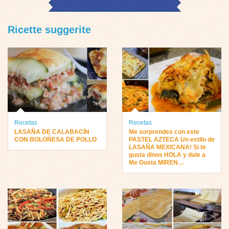
Ricette suggerite
Recetas
Recetas
LASAÑA DE CALABACÍN
Me sorprendes con este
CON BOLOÑESA DE POLLO
PASTEL AZTECA Un estilo de
LASAÑA MEXICANA! Si te
gusta dinos HOLA y dale a
Me Gusta MIREN…