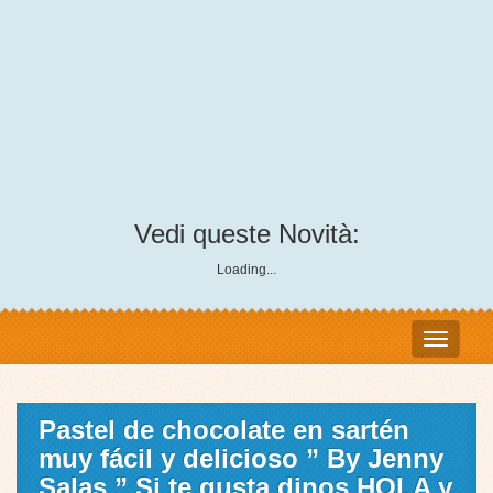
Vedi queste Novità:
Loading...
Pastel de chocolate en sartén
muy fácil y delicioso ” By Jenny
Salas ” Si te gusta dinos HOLA y