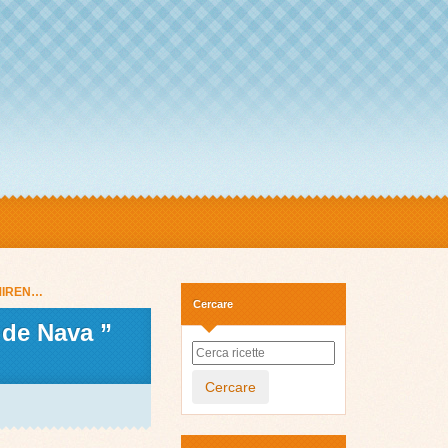
 MIREN…
Cercare
de Nava ”
Cercare