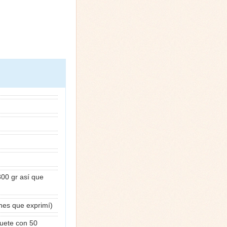
300 gr así que
ones que exprimí)
uete con 50