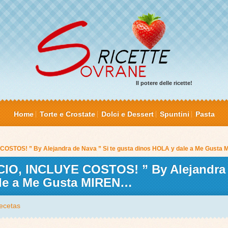
Il potere delle ricette!
Home
Torte e Crostate
Dolci e Dessert
Spuntini
Pasta
STOS! ” By Alejandra de Nava ” Si te gusta dinos HOLA y dale a Me Gusta
O, INCLUYE COSTOS! ” By Alejandra 
ale a Me Gusta MIREN…
ecetas