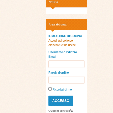
Notizia
Area abbonati
IL MIO LIBRO DI CUCINA
Accedi qui sotto per
elencare le tue ricette
Username o Indirizzo
Email
Parola d'ordine
Ricordati di me
Olvide mi contraseña