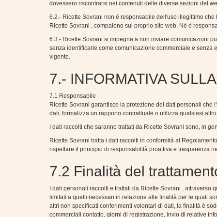
dovessero riscontrarsi nei contenuti delle diverse sezioni del w
6.2.- Ricette Sovrani non è responsabile dell'uso illegittimo che
Ricette Sovrani , compaiono sul proprio sito web. Né è responsabile
6.3.- Ricette Sovrani si impegna a non inviare comunicazioni pub
senza identificarle come comunicazione commerciale e senza esse
vigente.
7.- INFORMATIVA SULL
7.1 Responsabile
Ricette Sovrani garantisce la protezione dei dati personali che 
dati, formalizza un rapporto contrattuale o utilizza qualsiasi alt
I dati raccolti che saranno trattati da Ricette Sovrani sono, in gene
Ricette Sovrani tratta i dati raccolti in conformità al Regolame
rispettare il principio di responsabilità proattiva e trasparenza 
7.2 Finalità del trattament
I dati personali raccolti e trattati da Ricette Sovrani , attraverso 
limitati a quelli necessari in relazione alle finalità per le quali s
altri non specificati conferimenti volontari di dati, la finalità è 
commerciali contatto, giorni di registrazione, invio di relative 