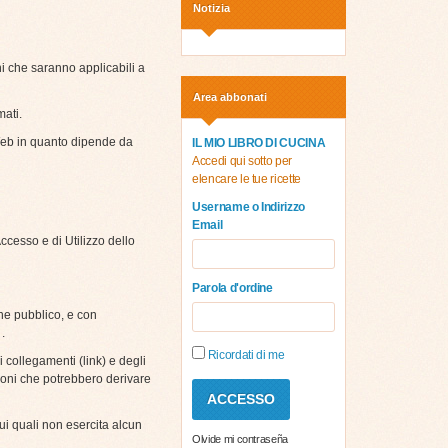
Notizia
ni che saranno applicabili a
Area abbonati
mati.
 Web in quanto dipende da
IL MIO LIBRO DI CUCINA
Accedi qui sotto per
elencare le tue ricette
Username o Indirizzo
Email
ccesso e di Utilizzo dello
Parola d'ordine
ne pubblico, e con
.
Ricordati di me
i collegamenti (link) e degli
zioni che potrebbero derivare
ui quali non esercita alcun
Olvide mi contraseña