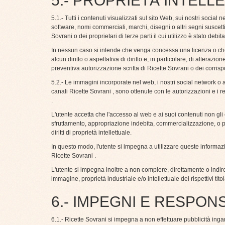
5.- PROPRIETÀ INTELL
5.1.- Tutti i contenuti visualizzati sul sito Web, sui nostri social 
software, nomi commerciali, marchi, disegni o altri segni suscettibi
Sovrani o dei proprietari di terze parti il ​​cui utilizzo è stato deb
In nessun caso si intende che venga concessa una licenza o che ve
alcun diritto o aspettativa di diritto e, in particolare, di altera
preventiva autorizzazione scritta di Ricette Sovrani o dei corrisp
5.2.- Le immagini incorporate nel web, i nostri social network o a
canali Ricette Sovrani , sono ottenute con le autorizzazioni e i rela
.
L'utente accetta che l'accesso al web e ai suoi contenuti non gli 
sfruttamento, appropriazione indebita, commercializzazione, o per
diritti di proprietà intellettuale.
In questo modo, l'utente si impegna a utilizzare queste informa
Ricette Sovrani .
L'utente si impegna inoltre a non compiere, direttamente o indire
immagine, proprietà industriale e/o intellettuale dei rispettivi titol
6.- IMPEGNI E RESPON
6.1.- Ricette Sovrani si impegna a non effettuare pubblicità inga