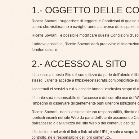
1.- OGGETTO DELLE CO
Ricette Sovrani , suggerisce di leggere le Condizioni di questo s
coloro che visiteranno e navigheranno attraverso detto spazio, i
Ricette Sovrani , è possibile modificare queste Condizioni d'uso
Laddove possibile, Ricette Sovrani darà preavviso di interruzion
fornitori esterni.
2.- ACCESSO AL SITO
L'accesso a questo Sito o il suo utilizzo da parte dell'utente è l
stesso. L'utente accede a https://recetasgratis.com.br/politica-su
I contenuti ei servizi a cui si accede hanno l'esclusivo scopo di di
L'utente sarà responsabile dell'accesso e del corretto uso del W
l'impegno di osservare diligentemente ogni ulteriore istruzione 
Ricette Sovrani , non si assume alcuna responsabilità, diretta o i
ipertesti inseriti nel sito Web da parte dell'utente assumendo Ci
dall'accesso o dall'utilizzo del sito Web o dei contenuti ospitati.
L'inclusione nel web di link o link ad altri URL, è solo a scopo 
controllo, né è responsabile del loro contenuto..