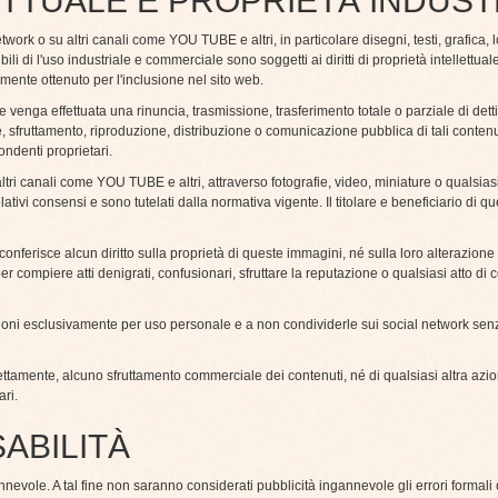
ETTUALE E PROPRIETÀ INDUST
network o su altri canali come YOU TUBE e altri, in particolare disegni, testi, grafica, 
li di l'uso industriale e commerciale sono soggetti ai diritti di proprietà intellettuale
itamente ottenuto per l'inclusione nel sito web.
nga effettuata una rinuncia, trasmissione, trasferimento totale o parziale di detti d
zione, sfruttamento, riproduzione, distribuzione o comunicazione pubblica di tali conte
ondenti proprietari.
ltri canali come YOU TUBE e altri, attraverso fotografie, video, miniature o qualsiasi
tivi consensi e sono tutelati dalla normativa vigente. Il titolare e beneficiario di ques
conferisce alcun diritto sulla proprietà di queste immagini, né sulla loro alterazione 
 compiere atti denigrati, confusionari, sfruttare la reputazione o qualsiasi atto di c
zioni esclusivamente per uso personale e a non condividerle sui social network se
ttamente, alcuno sfruttamento commerciale dei contenuti, né di qualsiasi altra azione
ari.
SABILITÀ
nnevole. A tal fine non saranno considerati pubblicità ingannevole gli errori formali