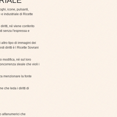
RIALE
loghi, icone, pulsanti,
 e industriale di Ricette
iritti, né viene conferito
nuti senza l'espressa e
 altro tipo di immagini dei
ti diritti è l Ricette Sovrani
o modifica, né sul loro
oncorrenza sleale che violi i
nza menzionare la fonte
 che leda i diritti di
 o alfanumerici che