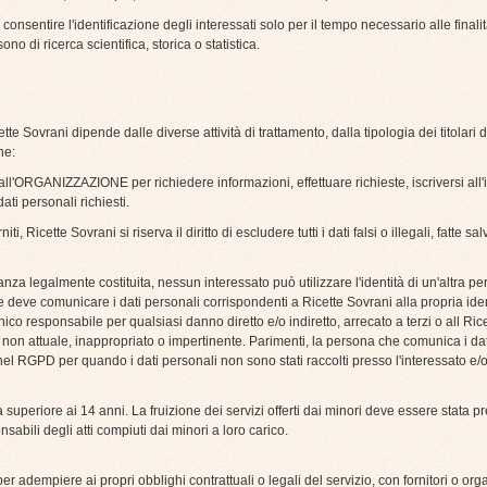
consentire l'identificazione degli interessati solo per il tempo necessario alle finali
o di ricerca scientifica, storica o statistica.
tte Sovrani dipende dalle diverse attività di trattamento, dalla tipologia dei titolari d
ne:
all'ORGANIZZAZIONE per richiedere informazioni, effettuare richieste, iscriversi all'
ti personali richiesti.
i, Ricette Sovrani si riserva il diritto di escludere tutti i dati falsi o illegali, fatte sa
nza legalmente costituita, nessun interessato può utilizzare l'identità di un'altra p
 deve comunicare i dati personali corrispondenti a Ricette Sovrani alla propria ide
l'unico responsabile per qualsiasi danno diretto e/o indiretto, arrecato a terzi o all Rice
i, non attuale, inappropriato o impertinente. Parimenti, la persona che comunica i dat
o nel RGPD per quando i dati personali non sono stati raccolti presso l'interessato 
 età superiore ai 14 anni. La fruizione dei servizi offerti dai minori deve essere stata
nsabili degli atti compiuti dai minori a loro carico.
i per adempiere ai propri obblighi contrattuali o legali del servizio, con fornitori o o