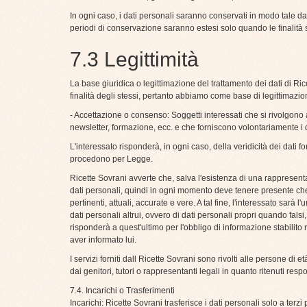
In ogni caso, i dati personali saranno conservati in modo tale da 
periodi di conservazione saranno estesi solo quando le finalità son
7.3 Legittimità
La base giuridica o legittimazione del trattamento dei dati di Rice
finalità degli stessi, pertanto abbiamo come base di legittimazio
- Accettazione o consenso: Soggetti interessati che si rivolgono 
newsletter, formazione, ecc. e che forniscono volontariamente i da
L'interessato risponderà, in ogni caso, della veridicità dei dati fornit
procedono per Legge.
Ricette Sovrani avverte che, salva l'esistenza di una rappresenta
dati personali, quindi in ogni momento deve tenere presente che
pertinenti, attuali, accurate e vere. A tal fine, l'interessato sarà 
dati personali altrui, ovvero di dati personali propri quando fals
risponderà a quest'ultimo per l'obbligo di informazione stabilit
aver informato lui.
I servizi forniti dall Ricette Sovrani sono rivolti alle persone di
dai genitori, tutori o rappresentanti legali in quanto ritenuti respo
7.4. Incarichi o Trasferimenti
Incarichi: Ricette Sovrani trasferisce i dati personali solo a terz