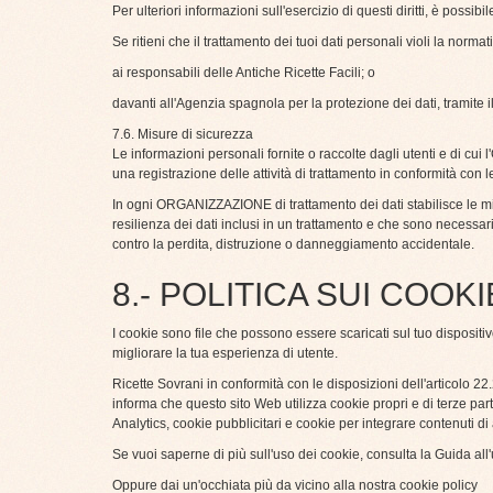
Per ulteriori informazioni sull'esercizio di questi diritti, è poss
Se ritieni che il trattamento dei tuoi dati personali violi la norm
ai responsabili delle Antiche Ricette Facili; o
davanti all'Agenzia spagnola per la protezione dei dati, tramite i
7.6. Misure di sicurezza
Le informazioni personali fornite o raccolte dagli utenti e di c
una registrazione delle attività di trattamento in conformità con l
In ogni ORGANIZZAZIONE di trattamento dei dati stabilisce le misu
resilienza dei dati inclusi in un trattamento e che sono necessar
contro la perdita, distruzione o danneggiamento accidentale.
8.- POLITICA SUI COOKI
I cookie sono file che possono essere scaricati sul tuo disposit
migliorare la tua esperienza di utente.
Ricette Sovrani in conformità con le disposizioni dell'articolo 22.
informa che questo sito Web utilizza cookie propri e di terze par
Analytics, cookie pubblicitari e cookie per integrare contenuti di
Se vuoi saperne di più sull'uso dei cookie, consulta la Guida all
Oppure dai un'occhiata più da vicino alla nostra
cookie policy