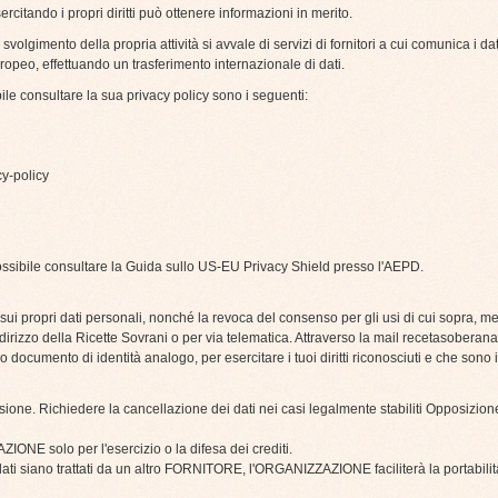
sercitando i propri diritti può ottenere informazioni in merito.
lgimento della propria attività si avvale di servizi di fornitori a cui comunica i dati 
ropeo, effettuando un trasferimento internazionale di dati.
bile consultare la sua privacy policy sono i seguenti:
cy-policy
è possibile consultare la Guida sullo US-EU Privacy Shield presso l'AEPD.
ti sui propri dati personali, nonché la revoca del consenso per gli usi di cui sopra,
'indirizzo della Ricette Sovrani o per via telematica. Attraverso la mail
recetasoberan
o documento di identità analogo, per esercitare i tuoi diritti riconosciuti e che sono 
ssione. Richiedere la cancellazione dei dati nei casi legalmente stabiliti Opposizion
ONE solo per l'esercizio o la difesa dei crediti.
uoi dati siano trattati da un altro FORNITORE, l'ORGANIZZAZIONE faciliterà la portabilit