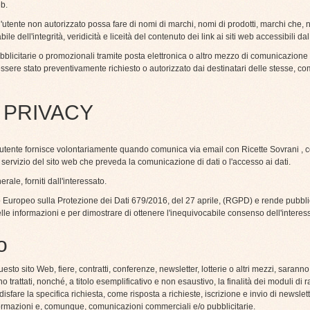
eb.
 l'utente non autorizzato possa fare di nomi di marchi, nomi di prodotti, marchi che,
 dell'integrità, veridicità e liceità del contenuto dei link ai siti web accessibili dal
blicitarie o promozionali tramite posta elettronica o altro mezzo di comunicazione 
re stato preventivamente richiesto o autorizzato dai destinatari delle stesse, co
A PRIVACY
l'utente fornisce volontariamente quando comunica via email con Ricette Sovrani , c
ro servizio del sito web che preveda la comunicazione di dati o l'accesso ai dati.
rale, forniti dall'interessato.
nto Europeo sulla Protezione dei Dati 679/2016, del 27 aprile, (RGPD) e rende pubbli
nelle informazioni e per dimostrare di ottenere l'inequivocabile consenso dell'interes
o
questo sito Web, fiere, contratti, conferenze, newsletter, lotterie o altri mezzi, sarann
ono trattati, nonché, a titolo esemplificativo e non esaustivo, la finalità dei moduli di 
soddisfare la specifica richiesta, come risposta a richieste, iscrizione e invio di newsle
informazioni e, comunque, comunicazioni commerciali e/o pubblicitarie.