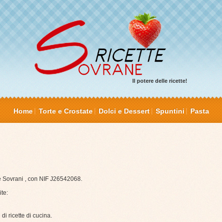
Il potere delle ricette!
Home
Torte e Crostate
Dolci e Dessert
Spuntini
Pasta
te Sovrani , con NIF J26542068.
te:
 di ricette di cucina.