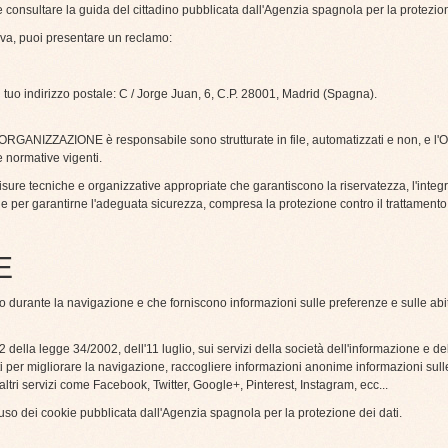
ibile consultare la guida del cittadino pubblicata dall'Agenzia spagnola per la protezio
ativa, puoi presentare un reclamo:
l tuo indirizzo postale: C / Jorge Juan, 6, C.P. 28001, Madrid (Spagna).
ui l'ORGANIZZAZIONE è responsabile sono strutturate in file, automatizzati e non, e
e normative vigenti.
re tecniche e organizzative appropriate che garantiscono la riservatezza, l'integrità
ie per garantirne l'adeguata sicurezza, compresa la protezione contro il trattamento 
E
ivo durante la navigazione e che forniscono informazioni sulle preferenze e sulle abi
2 della legge 34/2002, dell'11 luglio, sui servizi della società dell'informazione e de
ti per migliorare la navigazione, raccogliere informazioni anonime informazioni sull
 altri servizi come Facebook, Twitter, Google+, Pinterest, Instagram, ecc...
'uso dei cookie pubblicata dall'Agenzia spagnola per la protezione dei dati.