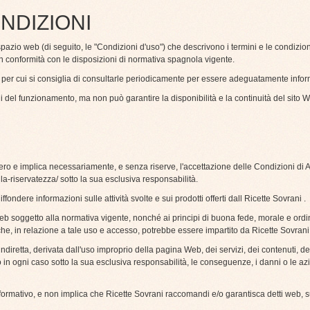
NDIZIONI
pazio web (di seguito, le "Condizioni d'uso") che descrivono i termini e le condizio
n conformità con le disposizioni di normativa spagnola vigente.
 per cui si consiglia di consultarle periodicamente per essere adeguatamente infor
i del funzionamento, ma non può garantire la disponibilità e la continuità del sito
ibero e implica necessariamente, e senza riserve, l'accettazione delle Condizioni di A
lla-riservatezza/ sotto la sua esclusiva responsabilità.
ffondere informazioni sulle attività svolte e sui prodotti offerti dall Ricette Sovrani .
eb soggetto alla normativa vigente, nonché ai principi di buona fede, morale e ordi
che, in relazione a tale uso e accesso, potrebbe essere impartito da Ricette Sovrani 
ndiretta, derivata dall'uso improprio della pagina Web, dei servizi, dei contenuti, de
ò in ogni caso sotto la sua esclusiva responsabilità, le conseguenze, i danni o le a
informativo, e non implica che Ricette Sovrani raccomandi e/o garantisca detti web, s