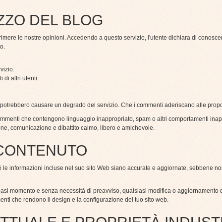
LIZZO DEL BLOG
rimere le nostre opinioni. Accedendo a questo servizio, l'utente dichiara di conoscer
o.
vizio.
di altri utenti.
potrebbero causare un degrado del servizio. Che i commenti aderiscano alle propos
 i commenti che contengono linguaggio inappropriato, spam o altri comportamenti inap
ione, comunicazione e dibattito calmo, libero e amichevole.
 CONTENUTO
nché le informazioni incluse nel suo sito Web siano accurate e aggiornate, sebbene n
qualsiasi momento e senza necessità di preavviso, qualsiasi modifica o aggiornamento d
ementi che rendono il design e la configurazione del tuo sito web.