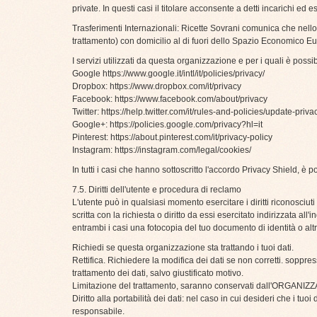
private. In questi casi il titolare acconsente a detti incarichi ed e
Trasferimenti Internazionali: Ricette Sovrani comunica che nello svo
trattamento) con domicilio al di fuori dello Spazio Economico Eu
I servizi utilizzati da questa organizzazione e per i quali è possi
Google
https://www.google.it/intl/it/policies/privacy/
Dropbox:
https://www.dropbox.com/it/privacy
Facebook:
https://www.facebook.com/about/privacy
Twitter:
https://help.twitter.com/it/rules-and-policies/update-priva
Google+:
https://policies.google.com/privacy?hl=it
Pinterest:
https://about.pinterest.com/it/privacy-policy
Instagram:
https://instagram.com/legal/cookies/
In tutti i casi che hanno sottoscritto l'accordo Privacy Shield, 
7.5. Diritti dell'utente e procedura di reclamo
L'utente può in qualsiasi momento esercitare i diritti riconosciu
scritta con la richiesta o diritto da essi esercitato indirizzata all
entrambi i casi una fotocopia del tuo documento di identità o altr
Richiedi se questa organizzazione sta trattando i tuoi dati.
Rettifica. Richiedere la modifica dei dati se non corretti. soppre
trattamento dei dati, salvo giustificato motivo.
Limitazione del trattamento, saranno conservati dall'ORGANIZZAZI
Diritto alla portabilità dei dati: nel caso in cui desideri che i t
responsabile.