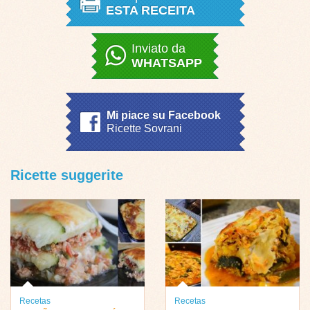
ESTA RECEITA
Inviato da
WHATSAPP
Mi piace su Facebook
Ricette Sovrani
Ricette suggerite
Recetas
Recetas