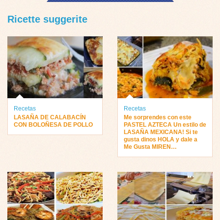
Ricette suggerite
Recetas
Recetas
LASAÑA DE CALABACÍN
Me sorprendes con este
CON BOLOÑESA DE POLLO
PASTEL AZTECA Un estilo de
LASAÑA MEXICANA! Si te
gusta dinos HOLA y dale a
Me Gusta MIREN…