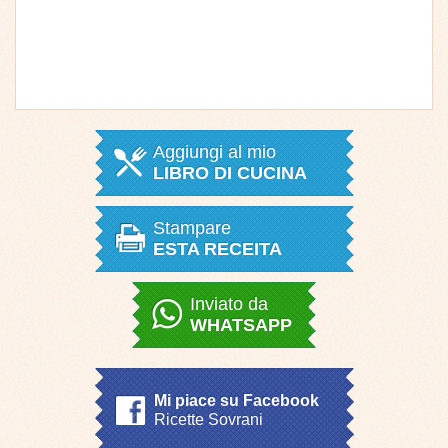
Aggiungi al mio
LIBRO DI CUCINA
Stampare
ESTA RECEITA
Inviato da
WHATSAPP
Mi piace su Facebook
Ricette Sovrani