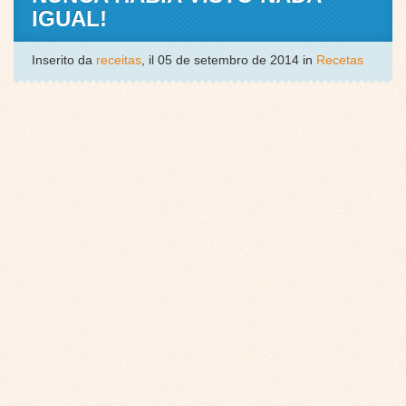
IGUAL!
Inserito da
receitas
, il 05 de setembro de 2014 in
Recetas