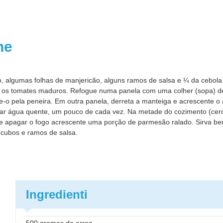
one
o, algumas folhas de manjericão, alguns ramos de salsa e ¼ da cebo
que os tomates maduros. Refogue numa panela com uma colher (sopa) de
-o pela peneira. Em outra panela, derreta a manteiga e acrescente o
onar água quente, um pouco de cada vez. Na metade do cozimento (cer
de apagar o fogo acrescente uma porção de parmesão ralado. Sirva be
cubos e ramos de salsa.
Ingredienti