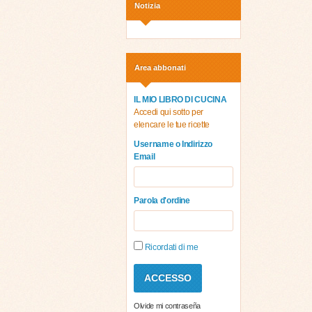
Notizia
Area abbonati
IL MIO LIBRO DI CUCINA
Accedi qui sotto per
elencare le tue ricette
Username o Indirizzo
Email
Parola d'ordine
Ricordati di me
Olvide mi contraseña