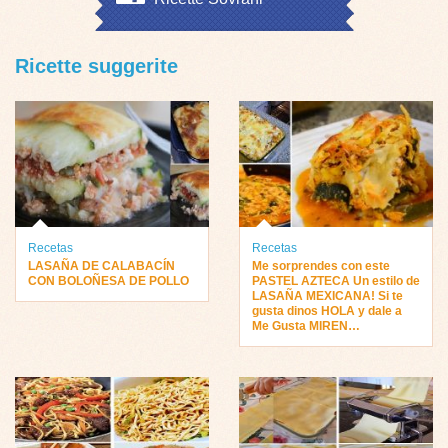
Ricette suggerite
Recetas
Recetas
LASAÑA DE CALABACÍN
Me sorprendes con este
CON BOLOÑESA DE POLLO
PASTEL AZTECA Un estilo de
LASAÑA MEXICANA! Si te
gusta dinos HOLA y dale a
Me Gusta MIREN…