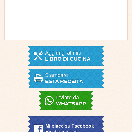
Aggiungi al mio
LIBRO DI CUCINA
Stampare
ESTA RECEITA
Inviato da
WHATSAPP
Mi piace su Facebook
Ricette Sovrani