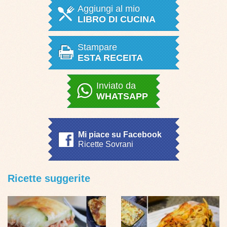
Aggiungi al mio
LIBRO DI CUCINA
Stampare
ESTA RECEITA
Inviato da
WHATSAPP
Mi piace su Facebook
Ricette Sovrani
Ricette suggerite