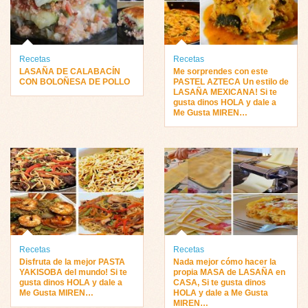
Recetas
Recetas
LASAÑA DE CALABACÍN
Me sorprendes con este
CON BOLOÑESA DE POLLO
PASTEL AZTECA Un estilo de
LASAÑA MEXICANA! Si te
gusta dinos HOLA y dale a
Me Gusta MIREN…
Recetas
Recetas
Disfruta de la mejor PASTA
Nada mejor cómo hacer la
YAKISOBA del mundo! Si te
propia MASA de LASAÑA en
gusta dinos HOLA y dale a
CASA, Si te gusta dinos
Me Gusta MIREN…
HOLA y dale a Me Gusta
MIREN…