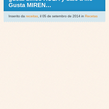
Gusta MIREN…
Inserito da
receitas
, il 05 de setembro de 2014 in
Recetas