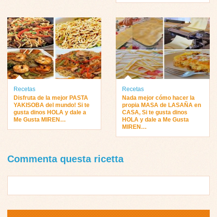
Recetas
Recetas
Disfruta de la mejor PASTA
Nada mejor cómo hacer la
YAKISOBA del mundo! Si te
propia MASA de LASAÑA en
gusta dinos HOLA y dale a
CASA, Si te gusta dinos
Me Gusta MIREN…
HOLA y dale a Me Gusta
MIREN…
Commenta questa ricetta