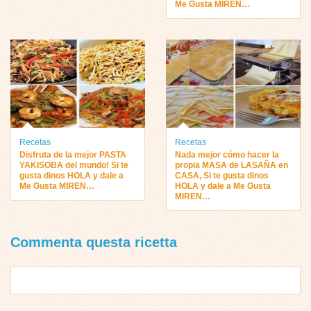
Me Gusta MIREN…
Recetas
Recetas
Disfruta de la mejor PASTA
Nada mejor cómo hacer la
YAKISOBA del mundo! Si te
propia MASA de LASAÑA en
gusta dinos HOLA y dale a
CASA, Si te gusta dinos
Me Gusta MIREN…
HOLA y dale a Me Gusta
MIREN…
Commenta questa ricetta