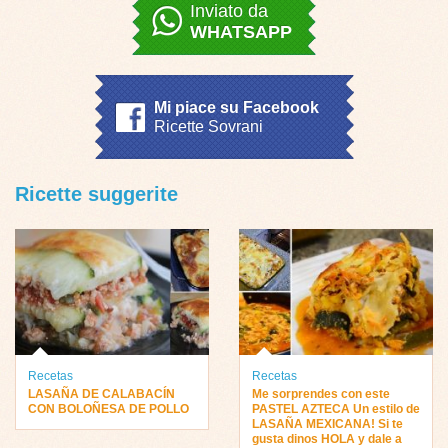
Inviato da
WHATSAPP
Mi piace su Facebook
Ricette Sovrani
Ricette suggerite
Recetas
Recetas
LASAÑA DE CALABACÍN
Me sorprendes con este
CON BOLOÑESA DE POLLO
PASTEL AZTECA Un estilo de
LASAÑA MEXICANA! Si te
gusta dinos HOLA y dale a