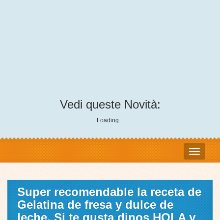
Vedi queste Novità:
Loading...
Super recomendable la receta de
Gelatina de fresa y dulce de
leche, Si te gusta dinos HOLA y