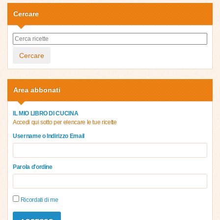
Cercare
Cercare
Area abbonati
IL MIO LIBRO DI CUCINA
Accedi qui sotto per elencare le tue ricette
Username o Indirizzo Email
Parola d'ordine
Ricordati di me