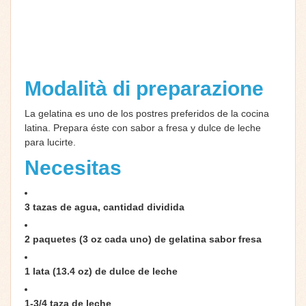
Modalità di preparazione
La gelatina es uno de los postres preferidos de la cocina
latina. Prepara éste con sabor a fresa y dulce de leche
para lucirte.
Necesitas
3 tazas de agua, cantidad dividida
2 paquetes (3 oz cada uno) de gelatina sabor fresa
1 lata (13.4 oz) de dulce de leche
1-3/4 taza de leche