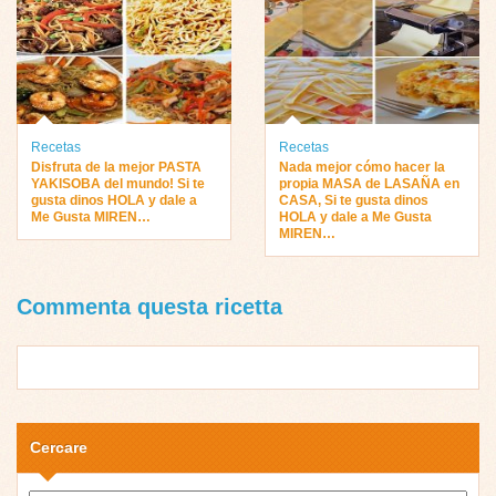
Recetas
Recetas
Disfruta de la mejor PASTA
Nada mejor cómo hacer la
YAKISOBA del mundo! Si te
propia MASA de LASAÑA en
gusta dinos HOLA y dale a
CASA, Si te gusta dinos
Me Gusta MIREN…
HOLA y dale a Me Gusta
MIREN…
Commenta questa ricetta
Cercare