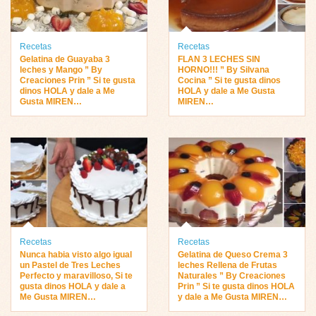
Recetas
Recetas
Gelatina de Guayaba 3
FLAN 3 LECHES SIN
leches y Mango ” By
HORNO!!! ” By Silvana
Creaciones Prin ” Si te gusta
Cocina ” Si te gusta dinos
dinos HOLA y dale a Me
HOLA y dale a Me Gusta
Gusta MIREN…
MIREN…
Recetas
Recetas
Nunca habia visto algo igual
Gelatina de Queso Crema 3
un Pastel de Tres Leches
leches Rellena de Frutas
Perfecto y maravilloso, Si te
Naturales ” By Creaciones
gusta dinos HOLA y dale a
Prin ” Si te gusta dinos HOLA
Me Gusta MIREN…
y dale a Me Gusta MIREN…