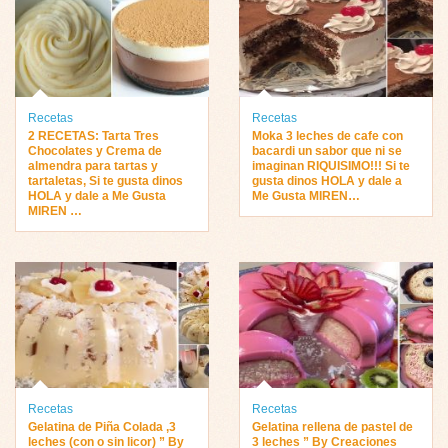
Recetas
Recetas
2 RECETAS: Tarta Tres
Moka 3 leches de cafe con
Chocolates y Crema de
bacardi un sabor que ni se
almendra para tartas y
imaginan RIQUISIMO!!! Si te
tartaletas, Si te gusta dinos
gusta dinos HOLA y dale a
HOLA y dale a Me Gusta
Me Gusta MIREN…
MIREN …
Recetas
Recetas
Gelatina de Piña Colada ,3
Gelatina rellena de pastel de
leches (con o sin licor) ” By
3 leches ” By Creaciones