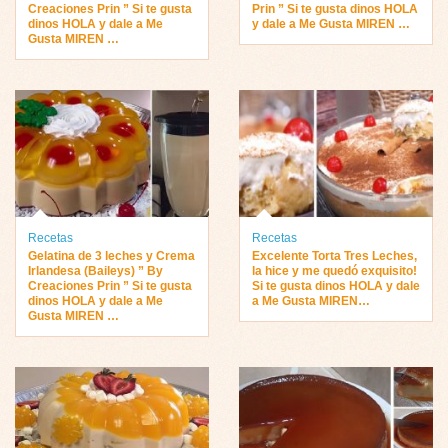
Creaciones Prin ” Si te gusta
Prin ” Si te gusta dinos HOLA
dinos HOLA y dale a Me
y dale a Me Gusta MIREN …
Gusta MIREN …
Recetas
Recetas
Gelatina de 3 leches y Crema
Excelente Torta Tres Leches,
Irlandesa (Baileys) ” By
la hice y me quedó exquisito !
Creaciones Prin ” Si te gusta
Si te gusta dinos HOLA y dale
dinos HOLA y dale a Me
a Me Gusta MIREN…
Gusta MIREN …