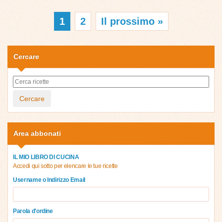
1
2
Il prossimo »
Cercare
Cercare
Area abbonati
IL MIO LIBRO DI CUCINA
Accedi qui sotto per elencare le tue ricette
Username o Indirizzo Email
Parola d'ordine