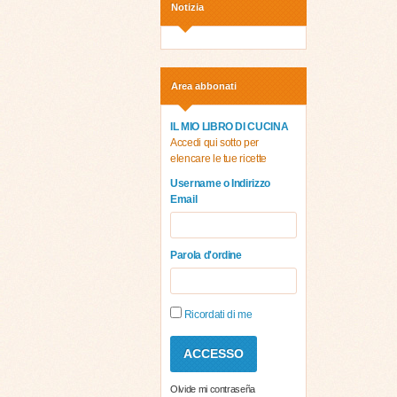
Notizia
Area abbonati
IL MIO LIBRO DI CUCINA
Accedi qui sotto per
elencare le tue ricette
Username o Indirizzo
Email
Parola d'ordine
Ricordati di me
Olvide mi contraseña