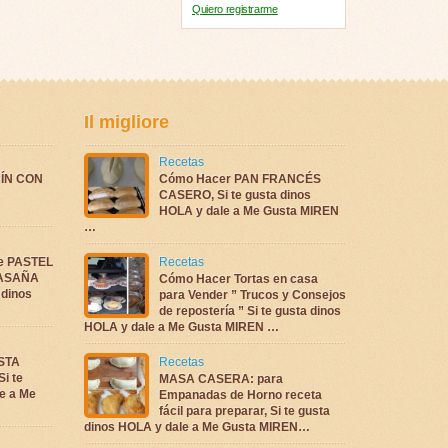
Quiero registrarme
Il migliore
Recetas
ÍN CON
Cómo Hacer PAN FRANCÉS
CASERO, Si te gusta dinos
HOLA y dale a Me Gusta MIREN
…
te PASTEL
Recetas
LASAÑA
Cómo Hacer Tortas en casa
 dinos
para Vender ” Trucos y Consejos
de repostería ” Si te gusta dinos
HOLA y dale a Me Gusta MIREN …
ASTA
Recetas
i te
MASA CASERA: para
e a Me
Empanadas de Horno receta
fácil para preparar, Si te gusta
dinos HOLA y dale a Me Gusta MIREN…