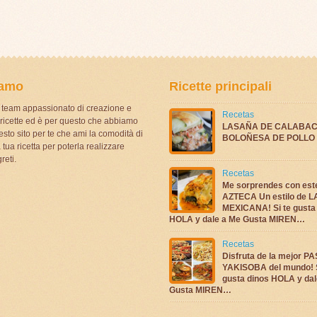
iamo
Ricette principali
team appassionato di creazione e
Recetas
i ricette ed è per questo che abbiamo
LASAÑA DE CALABAC
sto sito per te che ami la comodità di
BOLOÑESA DE POLLO
 tua ricetta per poterla realizzare
reti.
Recetas
Me sorprendes con es
AZTECA Un estilo de 
MEXICANA! Si te gusta
HOLA y dale a Me Gusta MIREN…
Recetas
Disfruta de la mejor P
YAKISOBA del mundo! S
gusta dinos HOLA y dal
Gusta MIREN…