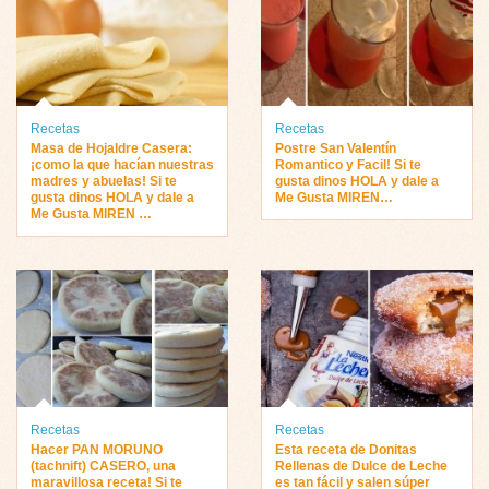
Recetas
Recetas
Masa de Hojaldre Casera:
Postre San Valentín
¡como la que hacían nuestras
Romantico y Facil! Si te
madres y abuelas! Si te
gusta dinos HOLA y dale a
gusta dinos HOLA y dale a
Me Gusta MIREN…
Me Gusta MIREN …
Recetas
Recetas
Hacer PAN MORUNO
Esta receta de Donitas
(tachnift) CASERO, una
Rellenas de Dulce de Leche
maravillosa receta! Si te
es tan fácil y salen súper