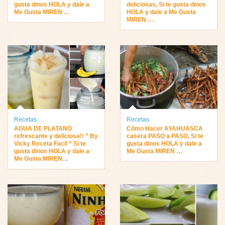
gusta dinos HOLA y dale a
deliciosas, Si te gusta dinos
Me Gusta MIREN …
HOLA y dale a Me Gusta
MIREN …
Recetas
Recetas
AGUA DE PLATANO
Cómo Hacer AYAHUASCA
refrescante y deliciosa!! ” By
casera PASO a PASO, Si te
Vicky Receta Facil “ Si te
gusta dinos HOLA y dale a
gusta dinos HOLA y dale a
Me Gusta MIREN …
Me Gusta MIREN…