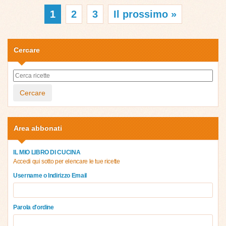
1
2
3
Il prossimo »
Cercare
Cercare
Area abbonati
IL MIO LIBRO DI CUCINA
Accedi qui sotto per elencare le tue ricette
Username o Indirizzo Email
Parola d'ordine