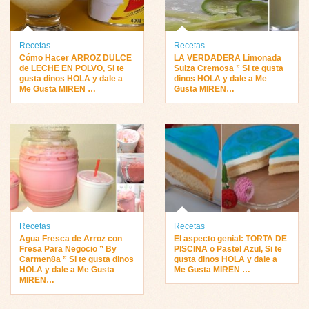
Recetas
Recetas
Cómo Hacer ARROZ DULCE
LA VERDADERA Limonada
de LECHE EN POLVO, Si te
Suiza Cremosa ” Si te gusta
gusta dinos HOLA y dale a
dinos HOLA y dale a Me
Me Gusta MIREN …
Gusta MIREN…
Recetas
Recetas
Agua Fresca de Arroz con
El aspecto genial: TORTA DE
Fresa Para Negocio ” By
PISCINA o Pastel Azul, Si te
Carmen8a ” Si te gusta dinos
gusta dinos HOLA y dale a
HOLA y dale a Me Gusta
Me Gusta MIREN …
MIREN…