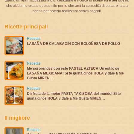
Siamo un team appassionato di creazione e ricerca di ricette ed è per questo
che abbiamo creato questo sito per te che ami la comodità di cercare la tua
ricetta per poterla realizzare senza segreti.
Ricette principali
Recetas
LASAÑA DE CALABACÍN CON BOLOÑESA DE POLLO
Recetas
Me sorprendes con este PASTEL AZTECA Un estilo de
LASAÑA MEXICANA! Si te gusta dinos HOLA y dale a Me
Gusta MIREN…
Recetas
Disfruta de la mejor PASTA YAKISOBA del mundo! Si te
gusta dinos HOLA y dale a Me Gusta MIREN…
Il migliore
Recetas