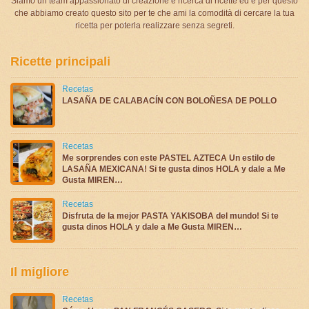
Siamo un team appassionato di creazione e ricerca di ricette ed è per questo
che abbiamo creato questo sito per te che ami la comodità di cercare la tua
ricetta per poterla realizzare senza segreti.
Ricette principali
Recetas
LASAÑA DE CALABACÍN CON BOLOÑESA DE POLLO
Recetas
Me sorprendes con este PASTEL AZTECA Un estilo de
LASAÑA MEXICANA! Si te gusta dinos HOLA y dale a Me
Gusta MIREN…
Recetas
Disfruta de la mejor PASTA YAKISOBA del mundo! Si te
gusta dinos HOLA y dale a Me Gusta MIREN…
Il migliore
Recetas