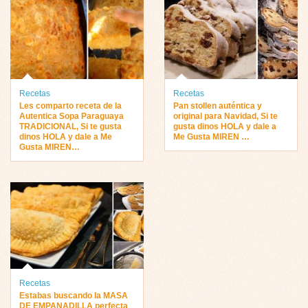
Recetas
Recetas
Les comparto receta de la
Pan stollen auténtica y
Autentica Sopa Paraguaya
original para Navidad, Si te
TRADICIONAL, Si te gusta
gusta dinos HOLA y dale a
dinos HOLA y dale a Me
Me Gusta MIREN …
Gusta MIREN…
Recetas
Estabas buscando la MASA
DE EMPANADILLA perfecta