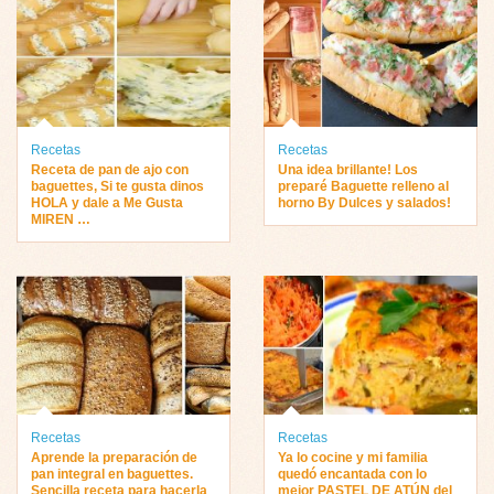
Recetas
Recetas
Receta de pan de ajo con
Una idea brillante! Los
baguettes, Si te gusta dinos
preparé Baguette relleno al
HOLA y dale a Me Gusta
horno By Dulces y salados!
MIREN …
Recetas
Recetas
Aprende la preparación de
Ya lo cocine y mi familia
pan integral en baguettes.
quedó encantada con lo
Sencilla receta para hacerla
mejor PASTEL DE ATÚN del