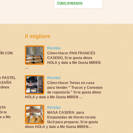
Quiero registrarme
Il migliore
Recetas
ÍN CON
Cómo Hacer PAN FRANCÉS
CASERO, Si te gusta dinos
HOLA y dale a Me Gusta MIREN
…
te PASTEL
Recetas
LASAÑA
Cómo Hacer Tortas en casa
 dinos
para Vender ” Trucos y Consejos
de repostería ” Si te gusta dinos
HOLA y dale a Me Gusta MIREN …
ASTA
Recetas
i te
MASA CASERA: para
e a Me
Empanadas de Horno receta
fácil para preparar, Si te gusta
dinos HOLA y dale a Me Gusta MIREN…