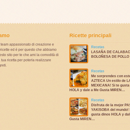
iamo
Ricette principali
team appassionato di creazione e
Recetas
i ricette ed è per questo che abbiamo
LASAÑA DE CALABAC
sto sito per te che ami la comodità di
BOLOÑESA DE POLLO
 tua ricetta per poterla realizzare
reti.
Recetas
Me sorprendes con es
AZTECA Un estilo de 
MEXICANA! Si te gusta
HOLA y dale a Me Gusta MIREN…
Recetas
Disfruta de la mejor P
YAKISOBA del mundo! S
gusta dinos HOLA y dal
Gusta MIREN…