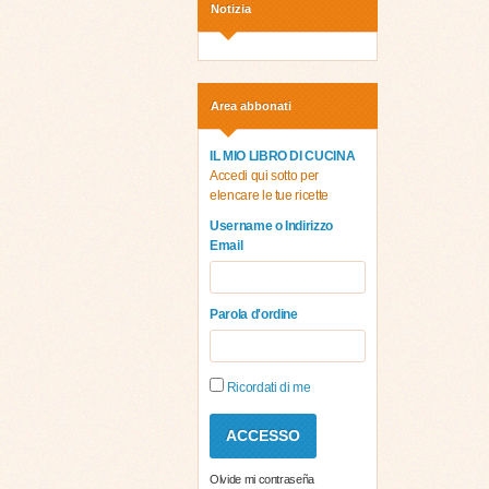
Notizia
Area abbonati
IL MIO LIBRO DI CUCINA
Accedi qui sotto per
elencare le tue ricette
Username o Indirizzo
Email
Parola d'ordine
Ricordati di me
Olvide mi contraseña