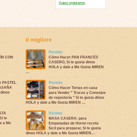
Quiero registrarme
Il migliore
Recetas
ÍN CON
Cómo Hacer PAN FRANCÉS
CASERO, Si te gusta dinos
HOLA y dale a Me Gusta MIREN
…
te PASTEL
Recetas
LASAÑA
Cómo Hacer Tortas en casa
 dinos
para Vender ” Trucos y Consejos
de repostería ” Si te gusta dinos
HOLA y dale a Me Gusta MIREN …
ASTA
Recetas
i te
MASA CASERA: para
e a Me
Empanadas de Horno receta
fácil para preparar, Si te gusta
dinos HOLA y dale a Me Gusta MIREN…