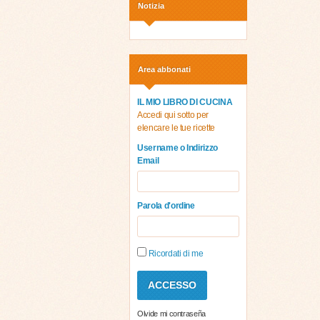
Notizia
Area abbonati
IL MIO LIBRO DI CUCINA
Accedi qui sotto per
elencare le tue ricette
Username o Indirizzo
Email
Parola d'ordine
Ricordati di me
Olvide mi contraseña