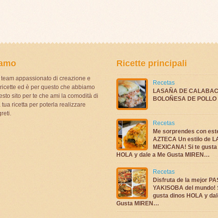
iamo
Ricette principali
team appassionato di creazione e
Recetas
i ricette ed è per questo che abbiamo
LASAÑA DE CALABAC
sto sito per te che ami la comodità di
BOLOÑESA DE POLLO
 tua ricetta per poterla realizzare
reti.
Recetas
Me sorprendes con es
AZTECA Un estilo de 
MEXICANA! Si te gusta
HOLA y dale a Me Gusta MIREN…
Recetas
Disfruta de la mejor P
YAKISOBA del mundo! S
gusta dinos HOLA y dal
Gusta MIREN…