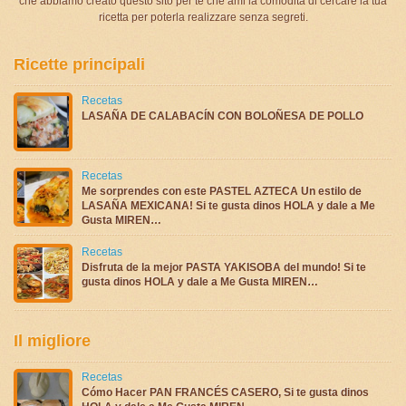
che abbiamo creato questo sito per te che ami la comodità di cercare la tua
ricetta per poterla realizzare senza segreti.
Ricette principali
Recetas
LASAÑA DE CALABACÍN CON BOLOÑESA DE POLLO
Recetas
Me sorprendes con este PASTEL AZTECA Un estilo de
LASAÑA MEXICANA! Si te gusta dinos HOLA y dale a Me
Gusta MIREN…
Recetas
Disfruta de la mejor PASTA YAKISOBA del mundo! Si te
gusta dinos HOLA y dale a Me Gusta MIREN…
Il migliore
Recetas
Cómo Hacer PAN FRANCÉS CASERO, Si te gusta dinos