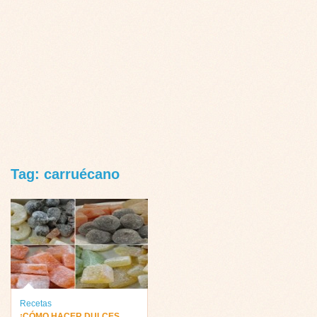
Tag: carruécano
Recetas
¡CÓMO HACER DULCES