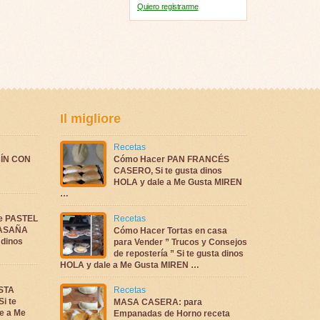
Quiero registrarme
Il migliore
Recetas
ÍN CON
Cómo Hacer PAN FRANCÉS
CASERO, Si te gusta dinos
HOLA y dale a Me Gusta MIREN
…
te PASTEL
Recetas
LASAÑA
Cómo Hacer Tortas en casa
 dinos
para Vender ” Trucos y Consejos
de repostería ” Si te gusta dinos
HOLA y dale a Me Gusta MIREN …
ASTA
Recetas
i te
MASA CASERA: para
e a Me
Empanadas de Horno receta