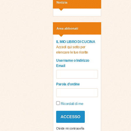
Notizia
Area abbonati
IL MIO LIBRO DI CUCINA
Accedi qui sotto per
elencare le tue ricette
Username o Indirizzo
Email
Parola d'ordine
Ricordati di me
Olvide mi contraseña