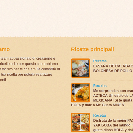
iamo
Ricette principali
team appassionato di creazione e
Recetas
i ricette ed è per questo che abbiamo
LASAÑA DE CALABAC
sto sito per te che ami la comodità di
BOLOÑESA DE POLLO
 tua ricetta per poterla realizzare
reti.
Recetas
Me sorprendes con es
AZTECA Un estilo de 
MEXICANA! Si te gusta
HOLA y dale a Me Gusta MIREN…
Recetas
Disfruta de la mejor P
YAKISOBA del mundo! S
gusta dinos HOLA y dal