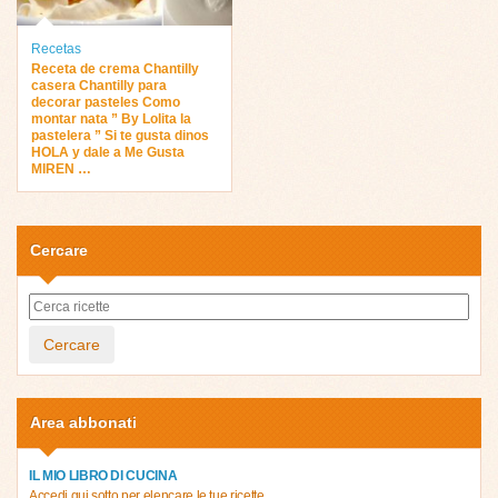
Recetas
Receta de crema Chantilly
casera Chantilly para
decorar pasteles Como
montar nata ” By Lolita la
pastelera ” Si te gusta dinos
HOLA y dale a Me Gusta
MIREN …
Cercare
Cercare
Area abbonati
IL MIO LIBRO DI CUCINA
Accedi qui sotto per elencare le tue ricette