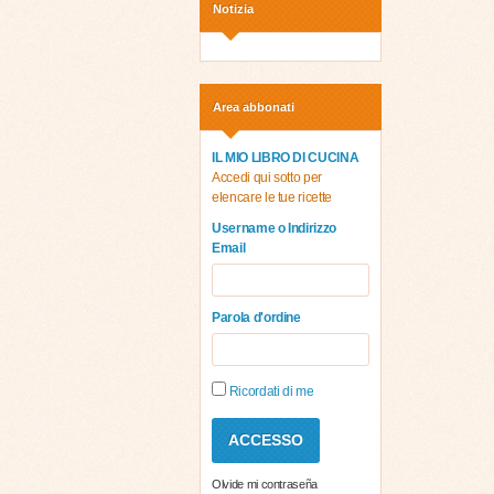
Notizia
Area abbonati
IL MIO LIBRO DI CUCINA
Accedi qui sotto per
elencare le tue ricette
Username o Indirizzo
Email
Parola d'ordine
Ricordati di me
Olvide mi contraseña