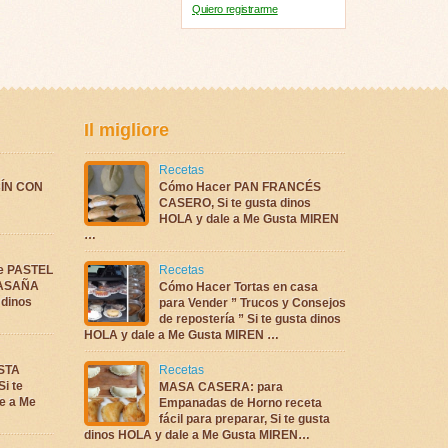
Quiero registrarme
Il migliore
Recetas
ÍN CON
Cómo Hacer PAN FRANCÉS
CASERO, Si te gusta dinos
HOLA y dale a Me Gusta MIREN
…
te PASTEL
Recetas
LASAÑA
Cómo Hacer Tortas en casa
 dinos
para Vender ” Trucos y Consejos
de repostería ” Si te gusta dinos
HOLA y dale a Me Gusta MIREN …
ASTA
Recetas
i te
MASA CASERA: para
e a Me
Empanadas de Horno receta
fácil para preparar, Si te gusta
dinos HOLA y dale a Me Gusta MIREN…