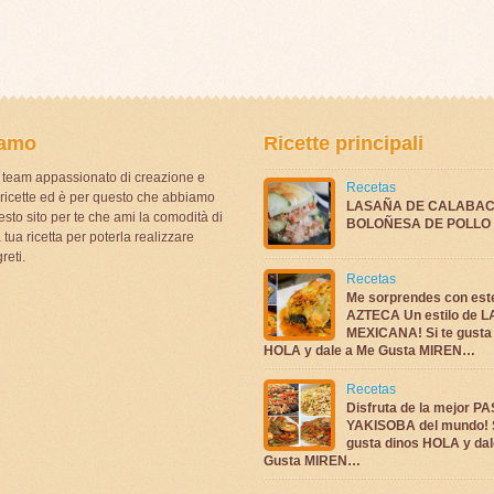
iamo
Ricette principali
team appassionato di creazione e
Recetas
i ricette ed è per questo che abbiamo
LASAÑA DE CALABAC
sto sito per te che ami la comodità di
BOLOÑESA DE POLLO
 tua ricetta per poterla realizzare
reti.
Recetas
Me sorprendes con es
AZTECA Un estilo de 
MEXICANA! Si te gusta
HOLA y dale a Me Gusta MIREN…
Recetas
Disfruta de la mejor P
YAKISOBA del mundo! S
gusta dinos HOLA y dal
Gusta MIREN…